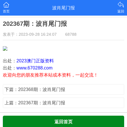
波肖尾门报
首页
返回
202367期：波肖尾门报
发表于：2023-09-28 16:24:07
68788
出处：
2023澳门正版资料
出处：
www.670288.com
欢迎向您的朋友推荐本站或本资料，一起交流！
下篇：202368期：波肖尾门报
上篇：202367期：波肖尾门报
返回首页