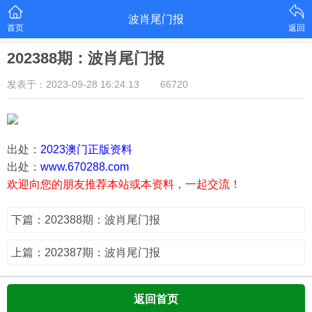
波肖尾门报
首页
返回
202388期：波肖尾门报
发表于：2023-09-28 16:24:13
66720
出处：
2023澳门正版资料
出处：
www.670288.com
欢迎向您的朋友推荐本站或本资料，一起交流！
下篇：202388期：波肖尾门报
上篇：202387期：波肖尾门报
返回首页