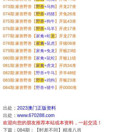
073期:家兽野兽【
野兽
+马狗
】开龙27准
074期:家兽野兽【
野兽
+鸡猪
】开兔28准
075期:家兽野兽【
野兽
+狗牛
】开鼠43准
076期:家兽野兽【
野兽
+马羊
】开虎17准
077期:家兽野兽【
家禽+蛇
龙
】开龙27准
078期:家兽野兽【
家禽
+鼠虎
】开猪08准
079期:家兽野兽【
家禽+兔龙
】开猴23错
080期:家兽野兽【
家禽+鼠蛇
】开猴11错
081期:家兽野兽【
家禽
+虎龙
】开鸡34准
082期:家兽野兽【
野兽+牛马
】开羊48错
083期:家兽野兽【
野兽
+鸡狗
】开猴23准
084期:家兽野兽【
野兽+猪牛
】开0000准
出处：
2023澳门正版资料
出处：
www.670288.com
欢迎向您的朋友推荐本站或本资料，一起交流！
下篇：084期：【时差不同】精准八肖