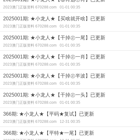
2023澳门正版资料 670288.com
01-01 00:35
2025001期: ★小龙人★【买啥就开啥】已更新
2023澳门正版资料 670288.com
01-01 00:35
2025001期: ★小龙人★【干掉㊣一尾】已更新
2023澳门正版资料 670288.com
01-01 00:35
2025001期: ★小龙人★【干掉㊣一肖】已更新
2023澳门正版资料 670288.com
01-01 00:35
2025001期: ★小龙人★【干掉㊣半波】已更新
2023澳门正版资料 670288.com
01-01 00:35
2025001期: ★小龙人★【干掉㊣一头】已更新
2023澳门正版资料 670288.com
01-01 00:35
366期: ★小龙人★【平码★复试】已更新
2023澳门正版资料 670288.com
12-31 00:35
366期: ★小龙人★【平特★一尾】已更新