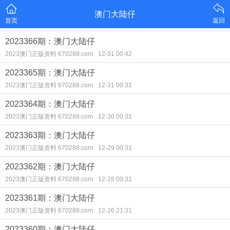
澳门大陆仔
首页
返回
2023366期：澳门大陆仔
2023澳门正版资料 670288.com
12-31 00:42
2023365期：澳门大陆仔
2023澳门正版资料 670288.com
12-31 00:31
2023364期：澳门大陆仔
2023澳门正版资料 670288.com
12-30 00:31
2023363期：澳门大陆仔
2023澳门正版资料 670288.com
12-29 00:31
2023362期：澳门大陆仔
2023澳门正版资料 670288.com
12-28 00:31
2023361期：澳门大陆仔
2023澳门正版资料 670288.com
12-26 21:31
2023360期：澳门大陆仔